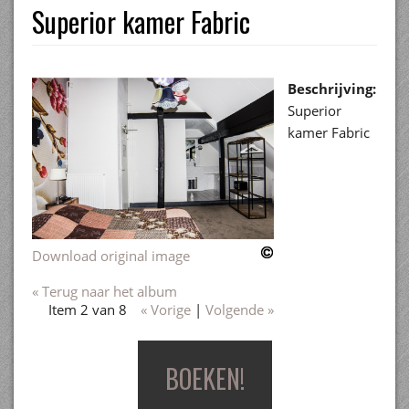
Superior kamer Fabric
Beschrijving:
Superior
kamer Fabric
Download original image
« Terug naar het album
Item 2 van 8
« Vorige
|
Volgende »
BOEKEN!