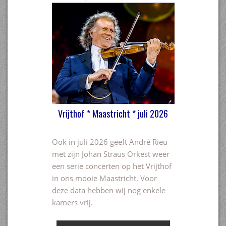
Vrijthof * Maastricht * juli 2026
Ook in juli 2026 geeft André Rieu
met zijn Johan Straus Orkest weer
een serie concerten op het Vrijthof
in ons mooie Maastricht. Voor
deze data hebben wij nog enkele
kamers vrij.